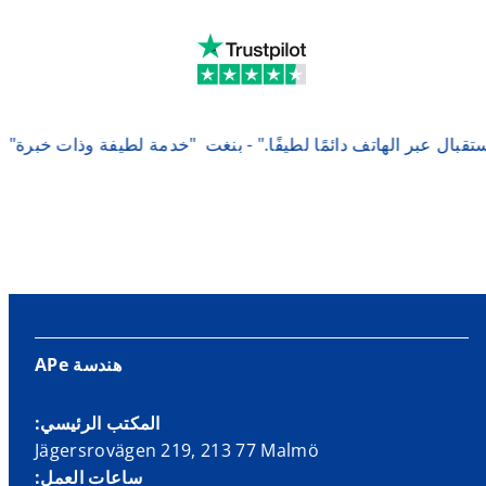
تقبال عبر الهاتف دائمًا لطيفًا." - بنغت
"خدمة لطيفة وذات خبرة"
هندسة APe
المكتب الرئيسي:
Jägersrovägen 219, 213 77 Malmö
ساعات العمل: