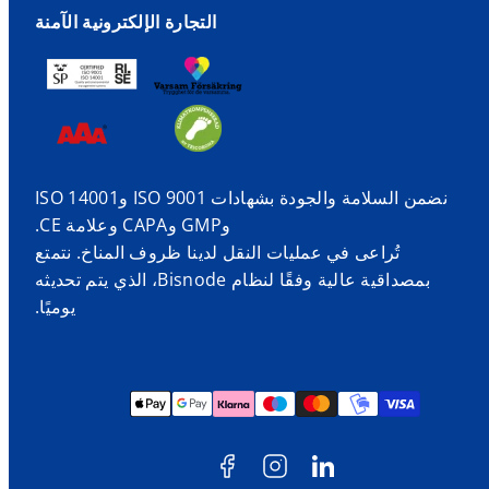
التجارة الإلكترونية الآمنة
نضمن السلامة والجودة بشهادات ISO 9001 وISO 14001
وGMP وCAPA وعلامة CE.
تُراعى في عمليات النقل لدينا ظروف المناخ. نتمتع
بمصداقية عالية وفقًا لنظام Bisnode، الذي يتم تحديثه
يوميًا.
فيسبوك
انستغرام
لينكد
طرق
إن
الدفع