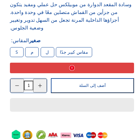
وسادة المقعد الدوارة من موبيلكس حل عملي ومفيد يتكون
من جزأين من القماش متصلين معًا في وحدة واحدة.
أجزاؤها الداخلية المرنة تجعل من السهل تدوير وتغيير
وضعية الجلوس.
صغير
المقاس:
مقاس كبير جدًا
ل
م
S
زيادة
قلل
أضف إلى السلة
كمية
الكمية
وسادة
لوسادة
المقعد
المقعد
الدوار
الدوار