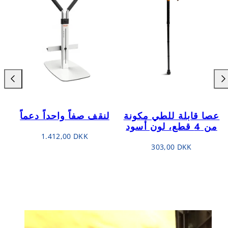
طف
انعطف
مينا
لليسار
عصا قابلة للطي مكونة
لنقف صفاً واحداً دعماً
من 4 قطع، لون أسود
السعر
1.412,00 DKK
السعر
العادي
303,00 DKK
العادي