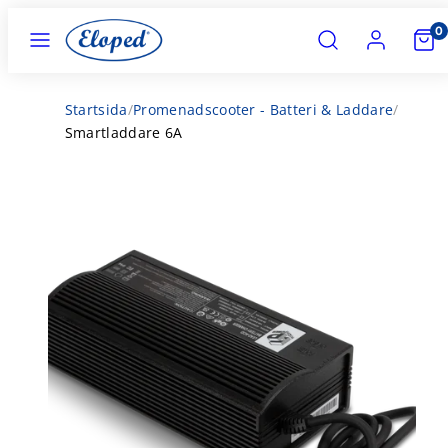
Hoppa
MENY
SÖK
KONTO
VISA
0
till
MIN
KUND
innehåll
(0)
Startsida
/
Promenadscooter - Batteri & Laddare
/
Smartladdare 6A