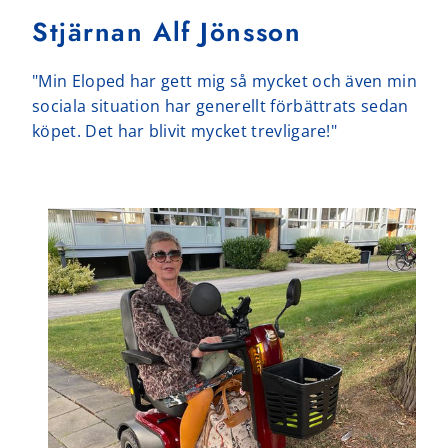
Stjärnan Alf Jönsson
"Min Eloped har gett mig så mycket och även min
sociala situation har generellt förbättrats sedan
köpet. Det har blivit mycket trevligare!"