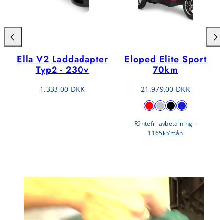
Svinga
Svi
vänster
hög
Ella V2 Laddadapter
Eloped Elite Sport
Typ2 - 230v
70km
Normalpris
Normalpris
1.333,00 DKK
21.979,00 DKK
Tillgänglig
Röd
Grå
Svart
Blå
i
Räntefri avbetalning –
1165kr/mån