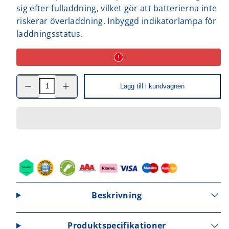
sig efter fulladdning, vilket gör att batterierna inte
riskerar överladdning. Inbyggd indikatorlampa för
laddningsstatus.
Minska
Öka
Lägg till i kundvagnen
kvantitet
kvantitet
för
för
Smartladdare
Smartladdare
6A
6A
Beskrivning
Produktspecifikationer