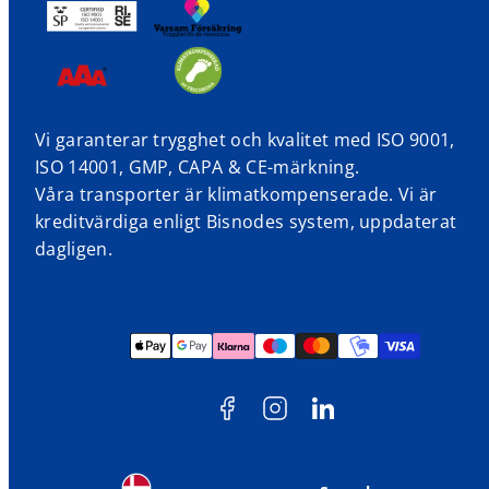
Vi garanterar trygghet och kvalitet med ISO 9001,
ISO 14001, GMP, CAPA & CE-märkning.
Våra transporter är klimatkompenserade. Vi är
kreditvärdiga enligt Bisnodes system, uppdaterat
dagligen.
Facebook
Instagram
LinkedIn
Betalningsmetoder