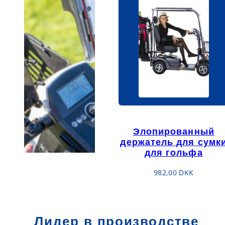
Элопированный
держатель для сумк
для гольфа
Обычная
982,00 DKK
цена
Лидер в производстве