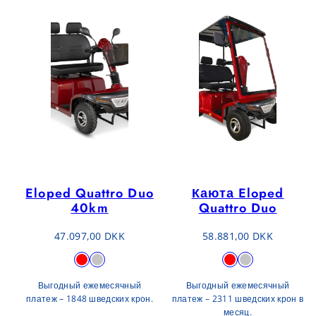
Eloped Quattro Duo
Каюта Eloped
40km
Quattro Duo
Обычная
Обычная
47.097,00 DKK
58.881,00 DKK
цена
цена
Доступно
Доступно
КРАСНЫЙ
Серый
КРАСНЫЙ
Серый
в
в
Выгодный ежемесячный
Выгодный ежемесячный
платеж – 1848 шведских крон.
платеж – 2311 шведских крон в
месяц.