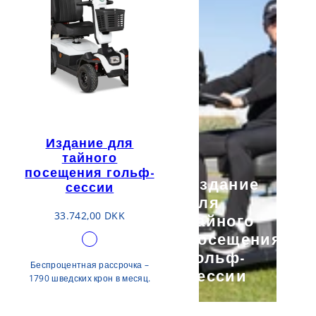
Издание для
тайного
посещения гольф-
Издание
сессии
для
Обычная
33.742,00 DKK
тайного
цена
посещения
Доступно
год
гольф-
в
Беспроцентная рассрочка –
сессии
1790 шведских крон в месяц.