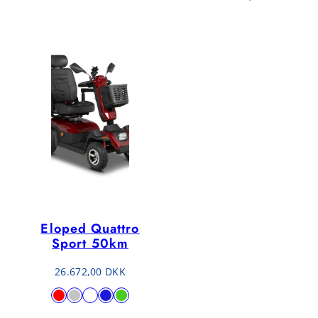
Eloped Quattro
Sport 50km
Обычная
26.672,00 DKK
цена
Доступно
КРАСНЫЙ
Серый
год
Синий
Зеленый
в